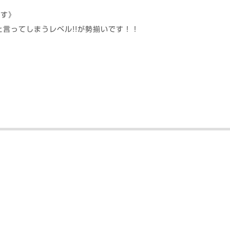
ます》
』と言ってしまうレベル!!が勢揃いです！！