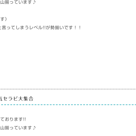
沢山揃っています♪
ます》
』と言ってしまうレベル!!が勢揃いです！！
人気セラピ大集合
ております!!
沢山揃っています♪