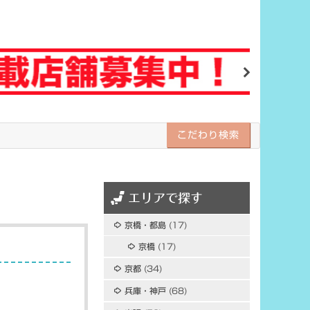
Next
こだわり検索
エリアで探す
京橋・都島
(17)
京橋
(17)
京都
(34)
兵庫・神戸
(68)