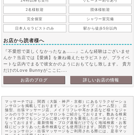
24時以降も受付
リピーター割引あり
2名様歓迎
団体様歓迎
完全個室
シャワー室完備
日本人セラピストのみ
駅から徒歩5分以内
お店から読者様へ
『不愛想で楽しくなかったなぁ......』こんな経験はございませ
んか？当店では【愛嬌】を兼ね備えたセラピストが、プライベ
ートな店内でまるで彼女かのようにおもてなし致します。 貴方
だけのLove Bunnyがここに....
お店のブログ
詳しいお店の情報
マッサーチでは、関西（大阪・神戸・京都）にあるリラクゼーショ
ンサロンを掲載しております。マンションタイプ（ルーム型）、店
舗型、出張マッサージ店、メイドリフレや耳かき店など様々なジャ
ンルのリラクゼーションサロンをご紹介しております。数ある検索
サイトの中でもシンプルに使いやすさを重視したポータルサイトに
なっております。最新情報・ブログ速報だけでなく地域検索・お客
様にピッタリあった条件検索なども使用頂けます。関西でリラクゼ
ーションサロン・出張マッサージをご利用される際には、是非マッ