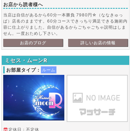
お店から読者様へ
当店は自信があるから60分一本勝負 7980円☆（ななきゅっ
ぱ）店名のままです。60分コースできっちり満足できる施術内
容に仕上がりました。自信があるからごちゃごちゃ説明はしま
せん。一度おためし下さい。
お店のブログ
詳しいお店の情報
ミセス・ムーンR
お部屋タイプ：
ルーム
定休日：不定休