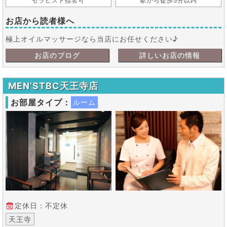
セラピスト指名可
駅から徒歩5分以内
お店から読者様へ
極上オイルマッサージなら当店にお任せください♪
お店のブログ
詳しいお店の情報
MEN’STBC天王寺店
お部屋タイプ：
ルーム
定休日：不定休
天王寺