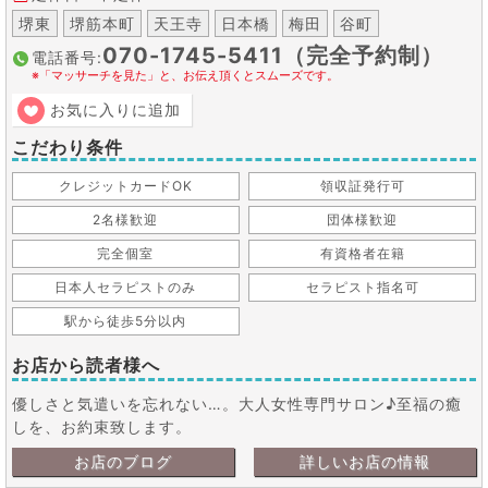
堺東
堺筋本町
天王寺
日本橋
梅田
谷町
070-1745-5411（完全予約制）
電話番号:
※「マッサーチを見た」と、お伝え頂くとスムーズです。
お気に入りに追加
こだわり条件
クレジットカードOK
領収証発行可
2名様歓迎
団体様歓迎
完全個室
有資格者在籍
日本人セラピストのみ
セラピスト指名可
駅から徒歩5分以内
お店から読者様へ
優しさと気遣いを忘れない…。大人女性専門サロン♪至福の癒
しを、お約束致します。
お店のブログ
詳しいお店の情報