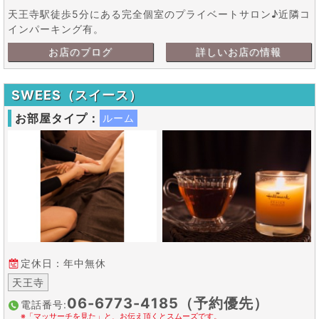
天王寺駅徒歩5分にある完全個室のプライベートサロン♪近隣コ
インパーキング有。
お店のブログ
詳しいお店の情報
SWEES（スイース）
お部屋タイプ：
ルーム
定休日：年中無休
天王寺
06-6773-4185（予約優先）
電話番号:
※「マッサーチを見た」と、お伝え頂くとスムーズです。