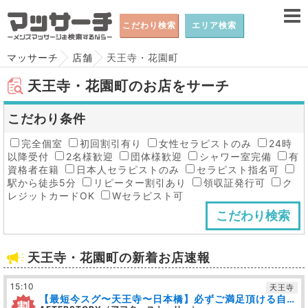
こだわり検索
エリア検索
マッサーチ
店舗
天王寺・花園町
天王寺・花園町のお店をサーチ
こだわり条件
完全個室
初回割引有り
女性セラピストのみ
24時
以降受付
2名様歓迎
団体様歓迎
シャワー室完備
有
資格者在籍
日本人セラピストのみ
セラピスト指名可
駅から徒歩5分
リピーター割引あり
領収証発行可
ク
レジットカードOK
Wセラピスト可
天王寺・花園町の新着お店速報
15:10
天王寺
【最短今スグ〜天王寺〜日本橋】必ずご満足頂ける自信があります☆