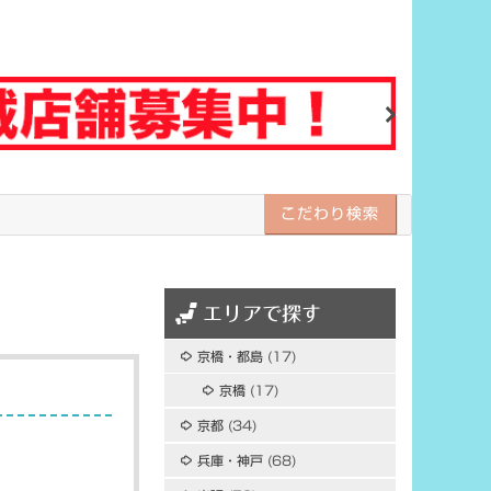
Next
こだわり検索
エリアで探す
京橋・都島
(17)
京橋
(17)
京都
(34)
兵庫・神戸
(68)