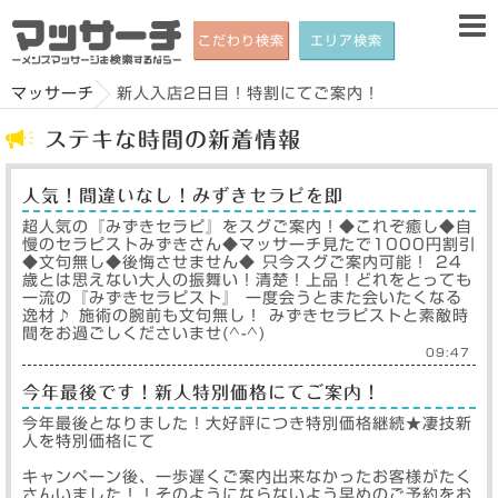
こだわり検索
エリア検索
マッサーチ
新人入店2日目！特割にてご案内！
ステキな時間の新着情報
人気！間違いなし！みずきセラピを即
超人気の『みずきセラピ』をスグご案内！◆これぞ癒し◆自
慢のセラピストみずきさん◆マッサーチ見たで1000円割引
◆文句無し◆後悔させません◆ 只今スグご案内可能！ 24
歳とは思えない大人の振舞い！清楚！上品！どれをとっても
一流の『みずきセラピスト』 一度会うとまた会いたくなる
逸材♪ 施術の腕前も文句無し！ みずきセラピストと素敵時
間をお過ごしくださいませ(^-^)
09:47
今年最後です！新人特別価格にてご案内！
今年最後となりました！大好評につき特別価格継続★凄技新
人を特別価格にて
キャンペーン後、一歩遅くご案内出来なかったお客様がたく
さんいました！！そのようにならないよう早めのご予約をお