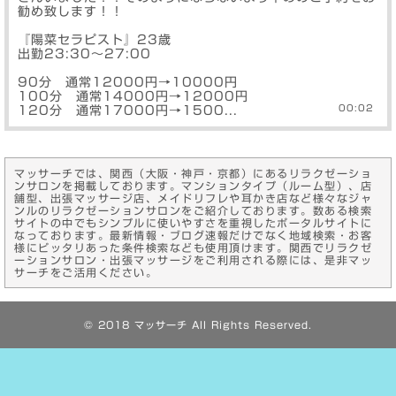
勧め致します！！
『陽菜セラピスト』23歳
出勤23:30～27:00
90分 通常12000円→10000円
100分 通常14000円→12000円
00:02
120分 通常17000円→1500...
マッサーチでは、関西（大阪・神戸・京都）にあるリラクゼーショ
ンサロンを掲載しております。マンションタイプ（ルーム型）、店
舗型、出張マッサージ店、メイドリフレや耳かき店など様々なジャ
ンルのリラクゼーションサロンをご紹介しております。数ある検索
サイトの中でもシンプルに使いやすさを重視したポータルサイトに
なっております。最新情報・ブログ速報だけでなく地域検索・お客
様にピッタリあった条件検索なども使用頂けます。関西でリラクゼ
ーションサロン・出張マッサージをご利用される際には、是非マッ
サーチをご活用ください。
© 2018
マッサーチ
All Rights Reserved.