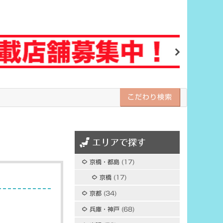
Next
こだわり検索
エリアで探す
京橋・都島
(17)
京橋
(17)
京都
(34)
兵庫・神戸
(68)