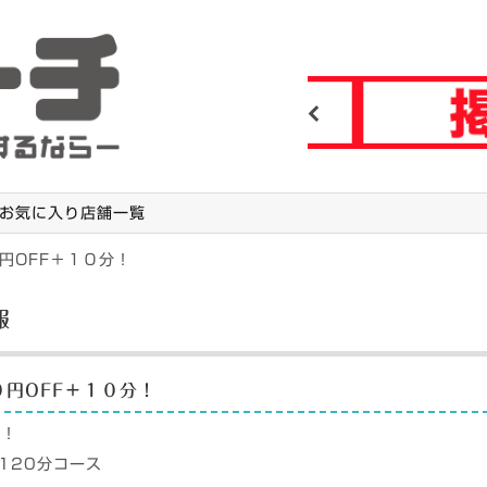
Previous
お気に入り店舗一覧
円OFF＋１０分！
報
円OFF＋１０分！
！！
120分コース