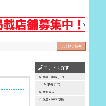
Next
こだわり検索
エリアで探す
京橋・都島
(17)
京橋
(17)
京都
(34)
兵庫・神戸
(68)