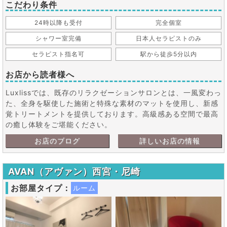
こだわり条件
24時以降も受付
完全個室
シャワー室完備
日本人セラピストのみ
セラピスト指名可
駅から徒歩5分以内
お店から読者様へ
Luxlissでは、既存のリラクゼーションサロンとは、一風変わっ
た、全身を駆使した施術と特殊な素材のマットを使用し、新感
覚トリートメントを提供しております。高級感ある空間で最高
の癒し体験をご堪能ください。
お店のブログ
詳しいお店の情報
AVAN（アヴァン）西宮・尼崎
お部屋タイプ：
ルーム