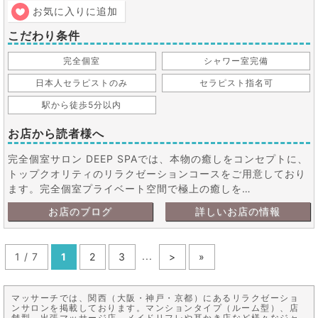
お気に入りに追加
こだわり条件
完全個室
シャワー室完備
日本人セラピストのみ
セラピスト指名可
駅から徒歩5分以内
お店から読者様へ
完全個室サロン DEEP SPAでは、本物の癒しをコンセプトに、
トップクオリティのリラクゼーションコースをご用意しており
ます。完全個室プライベート空間で極上の癒しを…
お店のブログ
詳しいお店の情報
...
1 / 7
1
2
3
>
»
マッサーチでは、関西（大阪・神戸・京都）にあるリラクゼーショ
ンサロンを掲載しております。マンションタイプ（ルーム型）、店
舗型、出張マッサージ店、メイドリフレや耳かき店など様々なジャ