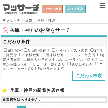
こだわり検索
エリア検索
マッサーチ
店舗
兵庫・神戸
兵庫・神戸のお店をサーチ
こだわり条件
完全個室
初回割引有り
女性セラピストのみ
24時
以降受付
2名様歓迎
団体様歓迎
シャワー室完備
有
資格者在籍
日本人セラピストのみ
セラピスト指名可
駅から徒歩5分
リピーター割引あり
領収証発行可
ク
レジットカードOK
Wセラピスト可
兵庫・神戸の新着お店速報
新着速報はありません。