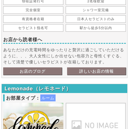
領収証発行可
2名様歓迎
完全個室
シャワー室完備
有資格者在籍
日本人セラピストのみ
セラピスト指名可
駅から徒歩5分以内
お店から読者様へ
あなただけの充電時間をゆったりと贅沢に過ごしていただける
ように、、、大人女性にしか出せない包容力と母性くすぐる、
そして清楚で優しいセラピストが在籍しております。
お店のブログ
詳しいお店の情報
Lemonade（レモネード）
お部屋タイプ：
ルーム