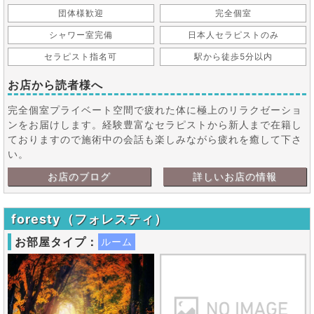
団体様歓迎
完全個室
シャワー室完備
日本人セラピストのみ
セラピスト指名可
駅から徒歩5分以内
お店から読者様へ
完全個室プライベート空間で疲れた体に極上のリラクゼーショ
ンをお届けします。経験豊富なセラピストから新人まで在籍し
ておりますので施術中の会話も楽しみながら疲れを癒して下さ
い。
お店のブログ
詳しいお店の情報
foresty（フォレスティ）
お部屋タイプ：
ルーム