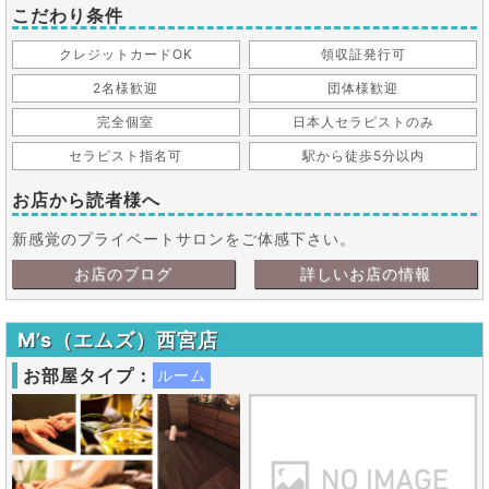
こだわり条件
クレジットカードOK
領収証発行可
2名様歓迎
団体様歓迎
完全個室
日本人セラピストのみ
セラピスト指名可
駅から徒歩5分以内
お店から読者様へ
新感覚のプライベートサロンをご体感下さい。
お店のブログ
詳しいお店の情報
M’s（エムズ）西宮店
お部屋タイプ：
ルーム