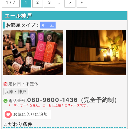
...
1 / 7
1
2
3
>
»
エール神戸
お部屋タイプ：
ルーム
定休日：不定休
兵庫・神戸
080-9600-1436（完全予約制）
電話番号:
※「マッサーチを見た」と、お伝え頂くとスムーズです。
お気に入りに追加
こだわり条件