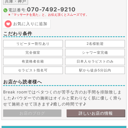
兵庫・神戸
070-7492-9210
電話番号:
※「マッサーチを見た」と、お伝え頂くとスムーズです。
お気に入りに追加
こだわり条件
リピーター割引あり
2名様歓迎
完全個室
シャワー室完備
有資格者在籍
日本人セラピストのみ
セラピスト指名可
駅から徒歩5分以内
お店から読者様へ
Break roomではベタつくのが苦手な方のお手間を排除致しま
した♪パウダーでの施術はオイルと変わりなく肌に優しく滑ら
せて施術させて頂きます♪癒しの時間です♪
お店のブログ
詳しいお店の情報