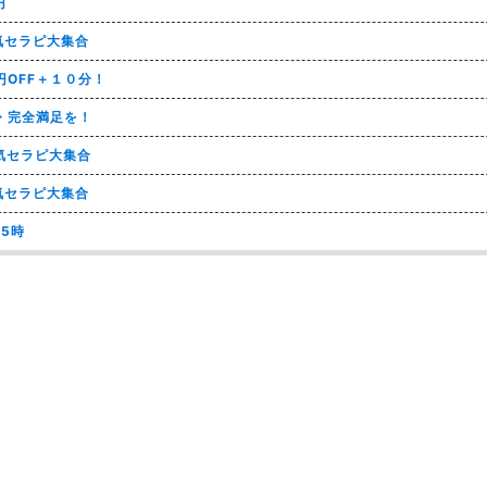
円
気セラピ大集合
OFF＋１０分！
・完全満足を！
人気セラピ大集合
気セラピ大集合
5時