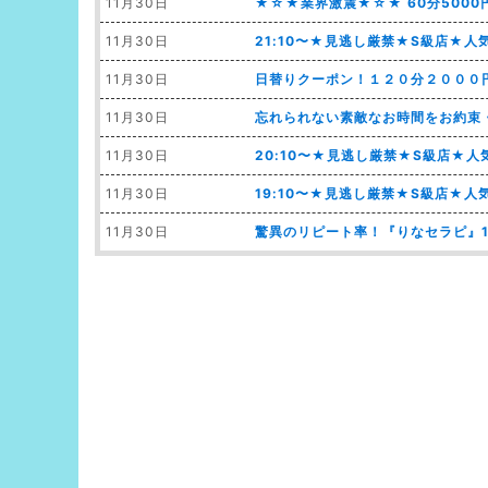
11月30日
★☆★業界激震★☆★ 60分5000
11月30日
21:10〜★見逃し厳禁★S級店★人
11月30日
日替りクーポン！１２０分２０００円
11月30日
忘れられない素敵なお時間をお約束
11月30日
20:10〜★見逃し厳禁★S級店★
11月30日
19:10〜★見逃し厳禁★S級店★人
11月30日
驚異のリピート率！『りなセラピ』1