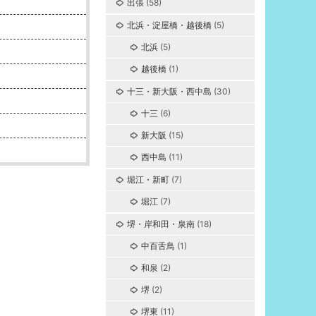
出張
(58)
北浜・淀屋橋・越後橋
(5)
北浜
(5)
越後橋
(1)
十三・新大阪・西中島
(30)
十三
(6)
新大阪
(15)
西中島
(11)
堀江・新町
(7)
堀江
(7)
堺・岸和田・泉南
(18)
中百舌鳥
(1)
和泉
(2)
堺
(2)
堺東
(11)